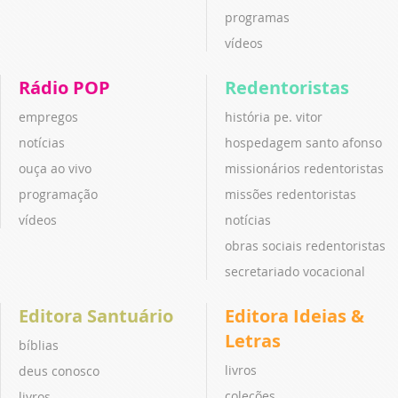
programas
vídeos
Rádio POP
Redentoristas
empregos
história pe. vitor
notícias
hospedagem santo afonso
ouça ao vivo
missionários redentoristas
programação
missões redentoristas
vídeos
notícias
obras sociais redentoristas
secretariado vocacional
Editora Santuário
Editora Ideias &
Letras
bíblias
livros
deus conosco
coleções
livros