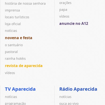
orações
história de nossa senhora
papa
imprensa
vídeos
locais turísticos
anuncie no A12
loja oficial
notícias
novena e festa
o santuário
pastoral
rainha hotéis
revista de aparecida
vídeos
TV Aparecida
Rádio Aparecida
notícias
notícias
programação
ouça ao vivo