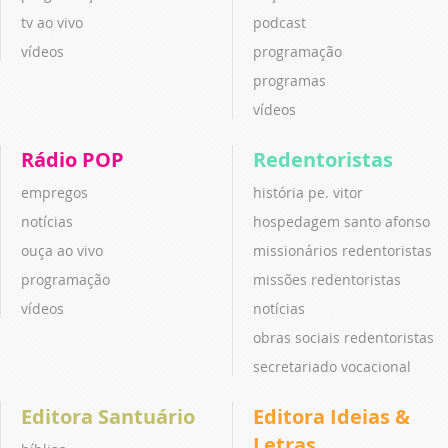
tv ao vivo
podcast
vídeos
programação
programas
vídeos
Rádio POP
Redentoristas
empregos
história pe. vitor
notícias
hospedagem santo afonso
ouça ao vivo
missionários redentoristas
programação
missões redentoristas
vídeos
notícias
obras sociais redentoristas
secretariado vocacional
Editora Santuário
Editora Ideias &
Letras