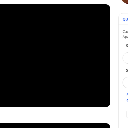
QU
Cad
Ap
S