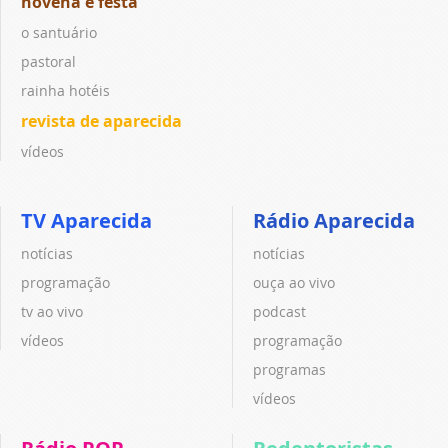
novena e festa
o santuário
pastoral
rainha hotéis
revista de aparecida
vídeos
TV Aparecida
Rádio Aparecida
notícias
notícias
programação
ouça ao vivo
tv ao vivo
podcast
vídeos
programação
programas
vídeos