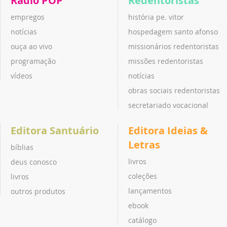
Rádio POP
Redentoristas
empregos
história pe. vitor
notícias
hospedagem santo afonso
ouça ao vivo
missionários redentoristas
programação
missões redentoristas
vídeos
notícias
obras sociais redentoristas
secretariado vocacional
Editora Santuário
Editora Ideias &
Letras
bíblias
livros
deus conosco
coleções
livros
lançamentos
outros produtos
ebook
catálogo