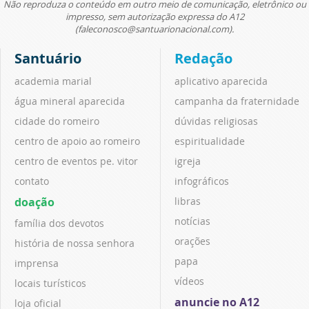
Não reproduza o conteúdo em outro meio de comunicação, eletrônico ou
impresso, sem autorização expressa do A12
(faleconosco@santuarionacional.com).
Santuário
Redação
academia marial
aplicativo aparecida
água mineral aparecida
campanha da fraternidade
cidade do romeiro
dúvidas religiosas
centro de apoio ao romeiro
espiritualidade
centro de eventos pe. vitor
igreja
contato
infográficos
doação
libras
notícias
família dos devotos
orações
história de nossa senhora
papa
imprensa
vídeos
locais turísticos
anuncie no A12
loja oficial