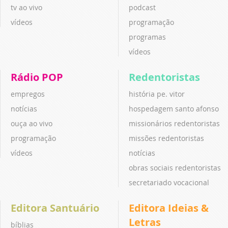
tv ao vivo
podcast
vídeos
programação
programas
vídeos
Rádio POP
Redentoristas
empregos
história pe. vitor
notícias
hospedagem santo afonso
ouça ao vivo
missionários redentoristas
programação
missões redentoristas
vídeos
notícias
obras sociais redentoristas
secretariado vocacional
Editora Santuário
Editora Ideias &
Letras
bíblias