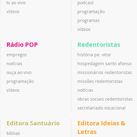
tv ao vivo
podcast
vídeos
programação
programas
vídeos
Rádio POP
Redentoristas
empregos
história pe. vitor
notícias
hospedagem santo afonso
ouça ao vivo
missionários redentoristas
programação
missões redentoristas
vídeos
notícias
obras sociais redentoristas
secretariado vocacional
Editora Santuário
Editora Ideias &
Letras
bíblias