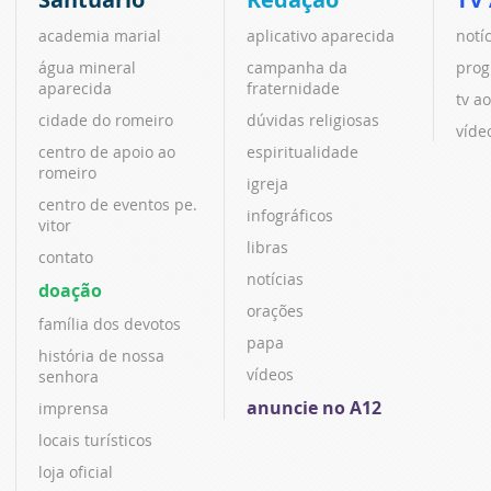
academia marial
aplicativo aparecida
notí
água mineral
campanha da
prog
aparecida
fraternidade
tv ao
cidade do romeiro
dúvidas religiosas
víde
centro de apoio ao
espiritualidade
romeiro
igreja
centro de eventos pe.
infográficos
vitor
libras
contato
notícias
doação
orações
família dos devotos
papa
história de nossa
vídeos
senhora
anuncie no A12
imprensa
locais turísticos
loja oficial