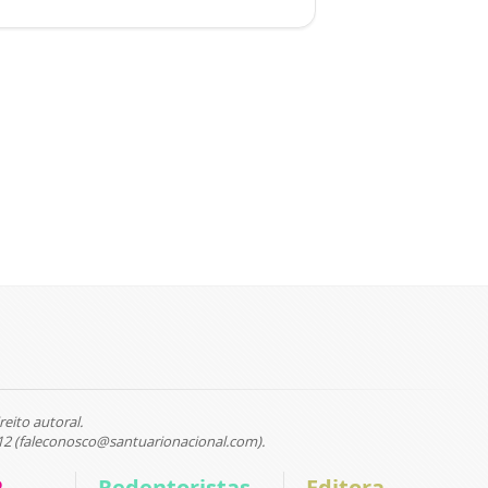
reito autoral.
12 (faleconosco@santuarionacional.com).
P
Redentoristas
Editora