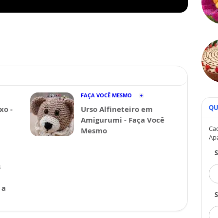
FAÇA VOCÊ MESMO
QU
xo -
Urso Alfineteiro em
Amigurumi - Faça Você
Cad
Mesmo
Ap
s
 a
S