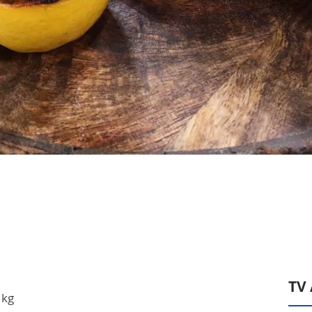
TV
 kg