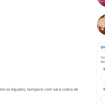
QU
Cad
Ap
eto os líquidos, tempere com sal e cubra de
S