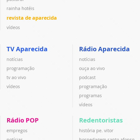
rainha hotéis
revista de aparecida
vídeos
TV Aparecida
Rádio Aparecida
notícias
notícias
programação
ouça ao vivo
tv ao vivo
podcast
vídeos
programação
programas
vídeos
Rádio POP
Redentoristas
empregos
história pe. vitor
notícias
hospedagem santo afonso