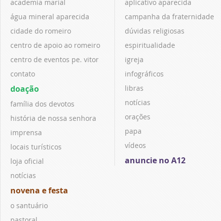
academia marial
aplicativo aparecida
água mineral aparecida
campanha da fraternidade
cidade do romeiro
dúvidas religiosas
centro de apoio ao romeiro
espiritualidade
centro de eventos pe. vitor
igreja
contato
infográficos
doação
libras
notícias
família dos devotos
orações
história de nossa senhora
papa
imprensa
vídeos
locais turísticos
anuncie no A12
loja oficial
notícias
novena e festa
o santuário
pastoral