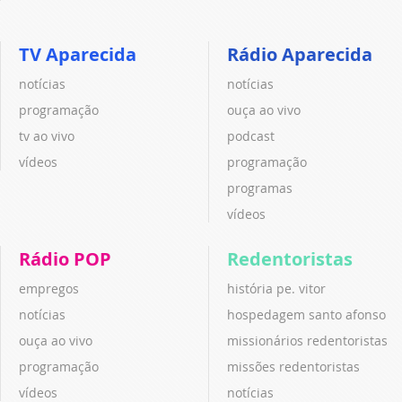
TV Aparecida
Rádio Aparecida
notícias
notícias
programação
ouça ao vivo
tv ao vivo
podcast
vídeos
programação
programas
vídeos
Rádio POP
Redentoristas
empregos
história pe. vitor
notícias
hospedagem santo afonso
ouça ao vivo
missionários redentoristas
programação
missões redentoristas
vídeos
notícias