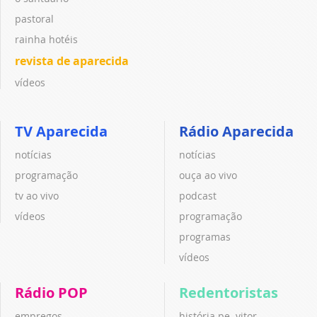
pastoral
rainha hotéis
revista de aparecida
vídeos
TV Aparecida
Rádio Aparecida
notícias
notícias
programação
ouça ao vivo
tv ao vivo
podcast
vídeos
programação
programas
vídeos
Rádio POP
Redentoristas
empregos
história pe. vitor