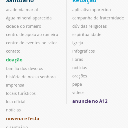
Santuário
Redação
academia marial
aplicativo aparecida
água mineral aparecida
campanha da fraternidade
cidade do romeiro
dúvidas religiosas
centro de apoio ao romeiro
espiritualidade
centro de eventos pe. vitor
igreja
contato
infográficos
doação
libras
notícias
família dos devotos
orações
história de nossa senhora
papa
imprensa
vídeos
locais turísticos
anuncie no A12
loja oficial
notícias
novena e festa
o santuário