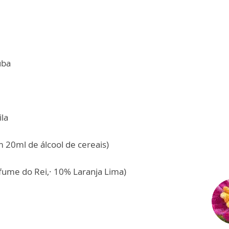
uba
ila
m 20ml de álcool de cereais)
fume do Rei,· 10% Laranja Lima)