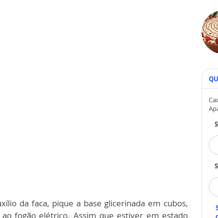
QU
Cad
Ap
S
ílio da faca, pique a base glicerinada em cubos,
 ao fogão elétrico. Assim que estiver em estado