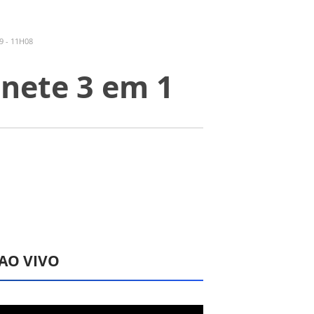
9 - 11H08
onete 3 em 1
 AO VIVO