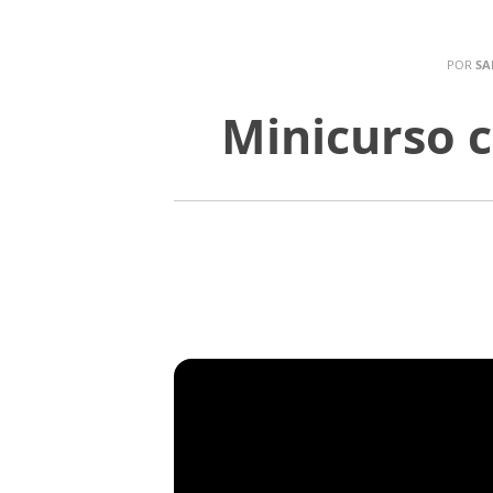
POR
SA
Minicurso c