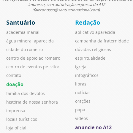
impresso, sem autorização expressa do A12
(faleconosco@santuarionacional.com).
Santuário
Redação
academia marial
aplicativo aparecida
água mineral aparecida
campanha da fraternidade
cidade do romeiro
dúvidas religiosas
centro de apoio ao romeiro
espiritualidade
centro de eventos pe. vitor
igreja
contato
infográficos
doação
libras
notícias
família dos devotos
orações
história de nossa senhora
papa
imprensa
vídeos
locais turísticos
anuncie no A12
loja oficial