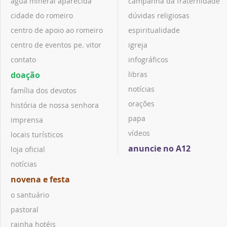
água mineral aparecida
campanha da fraternidade
cidade do romeiro
dúvidas religiosas
centro de apoio ao romeiro
espiritualidade
centro de eventos pe. vitor
igreja
contato
infográficos
doação
libras
notícias
família dos devotos
orações
história de nossa senhora
papa
imprensa
vídeos
locais turísticos
anuncie no A12
loja oficial
notícias
novena e festa
o santuário
pastoral
rainha hotéis