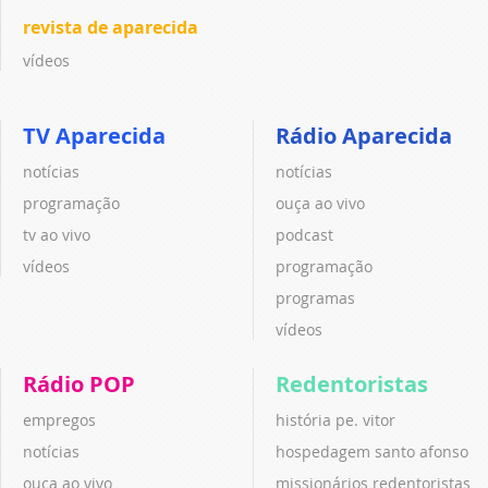
revista de aparecida
vídeos
TV Aparecida
Rádio Aparecida
notícias
notícias
programação
ouça ao vivo
tv ao vivo
podcast
vídeos
programação
programas
vídeos
Rádio POP
Redentoristas
empregos
história pe. vitor
notícias
hospedagem santo afonso
ouça ao vivo
missionários redentoristas