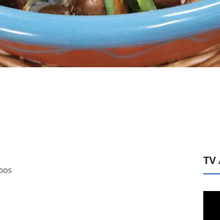
TV
bos