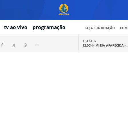
tv ao vivo
programação
FAÇA SUA DOAÇÃO
COMO
A SEGUIR
12:00H -
MISSA APARECIDA -..