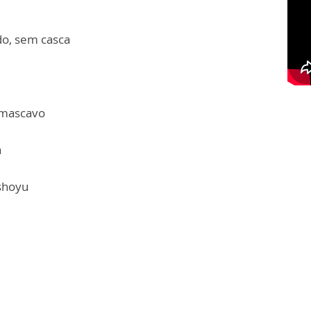
do, sem casca
 mascavo
a
shoyu