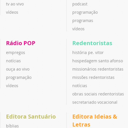
tv ao vivo
podcast
vídeos
programação
programas
vídeos
Rádio POP
Redentoristas
empregos
história pe. vitor
notícias
hospedagem santo afonso
ouça ao vivo
missionários redentoristas
programação
missões redentoristas
vídeos
notícias
obras sociais redentoristas
secretariado vocacional
Editora Santuário
Editora Ideias &
Letras
bíblias