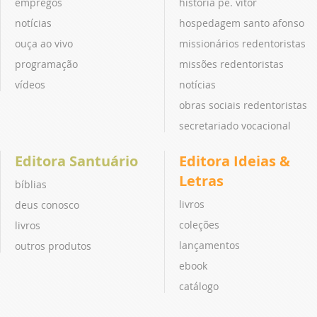
empregos
história pe. vitor
notícias
hospedagem santo afonso
ouça ao vivo
missionários redentoristas
programação
missões redentoristas
vídeos
notícias
obras sociais redentoristas
secretariado vocacional
Editora Santuário
Editora Ideias &
Letras
bíblias
livros
deus conosco
coleções
livros
lançamentos
outros produtos
ebook
catálogo