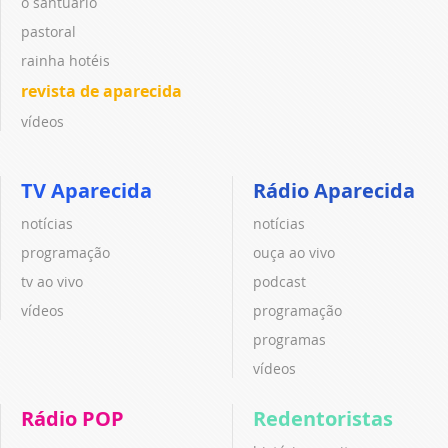
o santuário
pastoral
rainha hotéis
revista de aparecida
vídeos
TV Aparecida
Rádio Aparecida
notícias
notícias
programação
ouça ao vivo
tv ao vivo
podcast
vídeos
programação
programas
vídeos
Rádio POP
Redentoristas