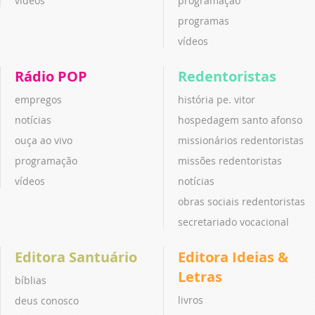
vídeos
programação
programas
vídeos
Rádio POP
Redentoristas
empregos
história pe. vitor
notícias
hospedagem santo afonso
ouça ao vivo
missionários redentoristas
programação
missões redentoristas
vídeos
notícias
obras sociais redentoristas
secretariado vocacional
Editora Santuário
Editora Ideias &
Letras
bíblias
livros
deus conosco