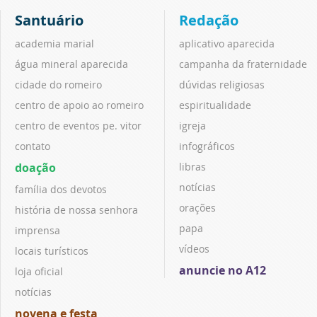
Santuário
Redação
academia marial
aplicativo aparecida
água mineral aparecida
campanha da fraternidade
cidade do romeiro
dúvidas religiosas
centro de apoio ao romeiro
espiritualidade
centro de eventos pe. vitor
igreja
contato
infográficos
doação
libras
notícias
família dos devotos
orações
história de nossa senhora
papa
imprensa
vídeos
locais turísticos
anuncie no A12
loja oficial
notícias
novena e festa