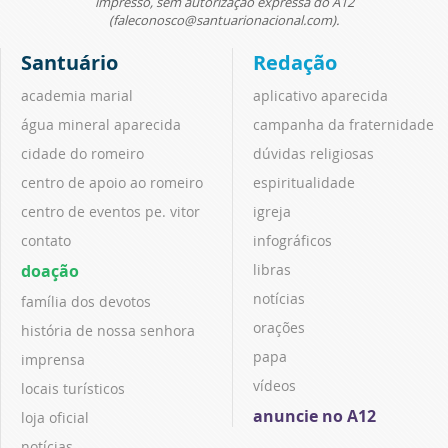
impresso, sem autorização expressa do A12
(faleconosco@santuarionacional.com).
Santuário
Redação
academia marial
aplicativo aparecida
água mineral aparecida
campanha da fraternidade
cidade do romeiro
dúvidas religiosas
centro de apoio ao romeiro
espiritualidade
centro de eventos pe. vitor
igreja
contato
infográficos
doação
libras
notícias
família dos devotos
orações
história de nossa senhora
papa
imprensa
vídeos
locais turísticos
anuncie no A12
loja oficial
notícias