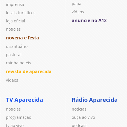
papa
imprensa
vídeos
locais turísticos
anuncie no A12
loja oficial
notícias
novena e festa
o santuário
pastoral
rainha hotéis
revista de aparecida
vídeos
TV Aparecida
Rádio Aparecida
notícias
notícias
programação
ouça ao vivo
tv ao vivo
podcast