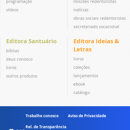
programação
missões redentoristas
vídeos
notícias
obras sociais redentoristas
secretariado vocacional
Editora Santuário
Editora Ideias &
Letras
bíblias
livros
deus conosco
coleções
livros
lançamentos
outros produtos
ebook
catálogo
Trabalhe conosco
Aviso de Privacidade
Rel. de Transparência