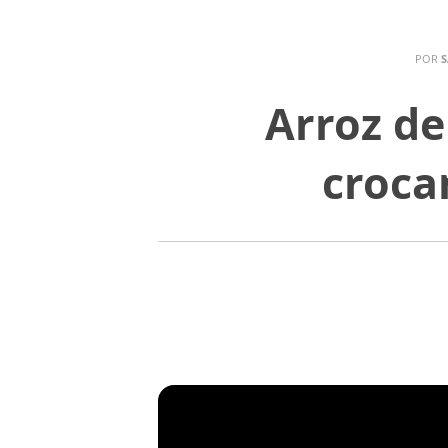
POR
S
Arroz de
croca