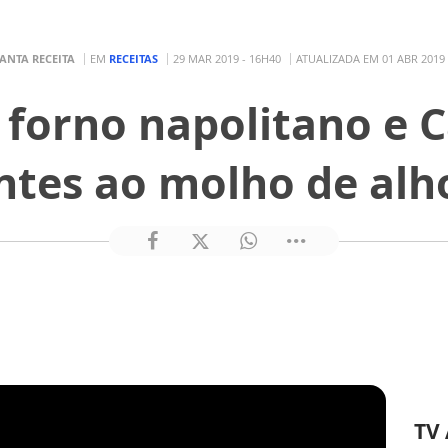
ANTA RECEITA
EM
RECEITAS
29 MAR 2019 - 16H40
ATUALIZADA EM 01 ABR 2019 
 forno napolitano e
ntes ao molho de alh
TV