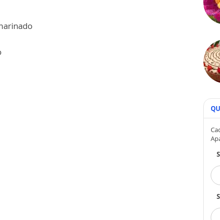
 marinado
o
QU
Cad
Ap
S