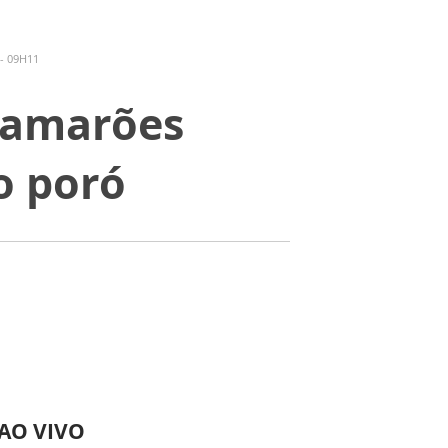
- 09H11
 Camarões
o poró
 AO VIVO