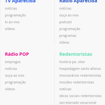
TV Aparecida
Rádio Aparecida
notícias
notícias
programação
ouça ao vivo
tv ao vivo
podcast
vídeos
programação
programas
vídeos
Rádio POP
Redentoristas
empregos
história pe. vitor
notícias
hospedagem santo afonso
ouça ao vivo
missionários redentoristas
programação
missões redentoristas
vídeos
notícias
obras sociais redentoristas
secretariado vocacional