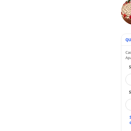
QU
Cad
Ap
S