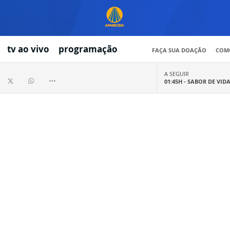
tv ao vivo
programação
FAÇA SUA DOAÇÃO
COMO
A SEGUIR
01:45H -
SABOR DE VID