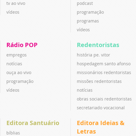
tv ao vivo
podcast
vídeos
programação
programas
vídeos
Rádio POP
Redentoristas
empregos
história pe. vitor
notícias
hospedagem santo afonso
ouça ao vivo
missionários redentoristas
programação
missões redentoristas
vídeos
notícias
obras sociais redentoristas
secretariado vocacional
Editora Santuário
Editora Ideias &
Letras
bíblias