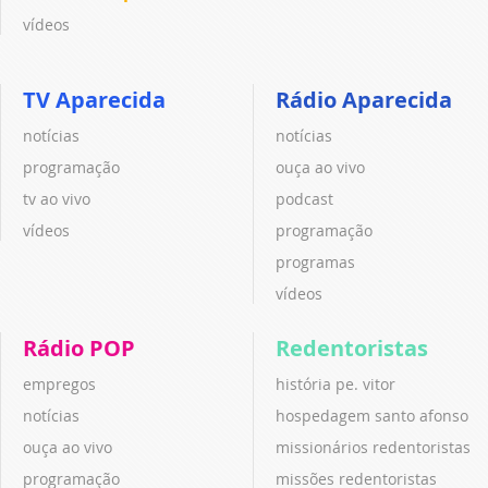
vídeos
TV Aparecida
Rádio Aparecida
notícias
notícias
programação
ouça ao vivo
tv ao vivo
podcast
vídeos
programação
programas
vídeos
Rádio POP
Redentoristas
empregos
história pe. vitor
notícias
hospedagem santo afonso
ouça ao vivo
missionários redentoristas
programação
missões redentoristas