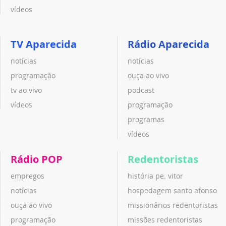
vídeos
TV Aparecida
Rádio Aparecida
notícias
notícias
programação
ouça ao vivo
tv ao vivo
podcast
vídeos
programação
programas
vídeos
Rádio POP
Redentoristas
empregos
história pe. vitor
notícias
hospedagem santo afonso
ouça ao vivo
missionários redentoristas
programação
missões redentoristas