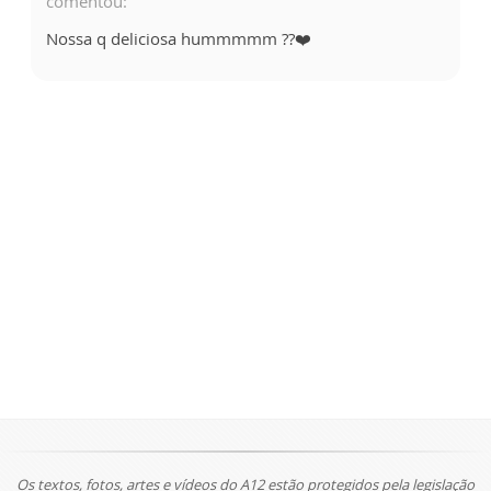
comentou:
Nossa q deliciosa hummmmm ??❤️
Os textos, fotos, artes e vídeos do A12 estão protegidos pela legislação