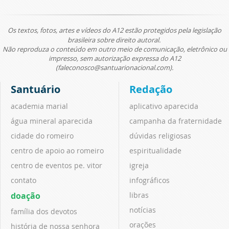
Os textos, fotos, artes e vídeos do A12 estão protegidos pela legislação
brasileira sobre direito autoral.
Não reproduza o conteúdo em outro meio de comunicação, eletrônico ou
impresso, sem autorização expressa do A12
(faleconosco@santuarionacional.com).
Santuário
Redação
academia marial
aplicativo aparecida
água mineral aparecida
campanha da fraternidade
cidade do romeiro
dúvidas religiosas
centro de apoio ao romeiro
espiritualidade
centro de eventos pe. vitor
igreja
contato
infográficos
doação
libras
notícias
família dos devotos
orações
história de nossa senhora