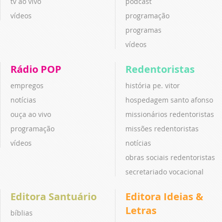
tv ao vivo
podcast
vídeos
programação
programas
vídeos
Rádio POP
Redentoristas
empregos
história pe. vitor
notícias
hospedagem santo afonso
ouça ao vivo
missionários redentoristas
programação
missões redentoristas
vídeos
notícias
obras sociais redentoristas
secretariado vocacional
Editora Santuário
Editora Ideias &
Letras
bíblias