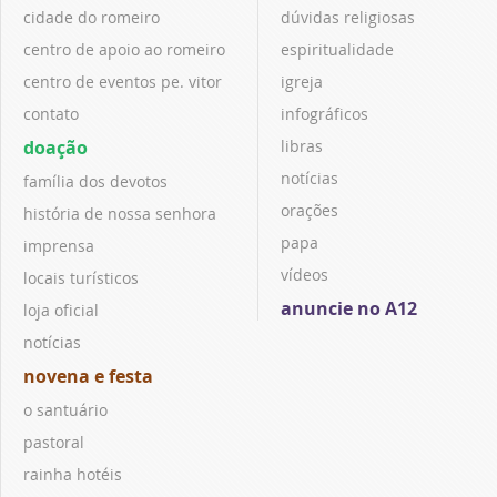
cidade do romeiro
dúvidas religiosas
centro de apoio ao romeiro
espiritualidade
centro de eventos pe. vitor
igreja
contato
infográficos
doação
libras
notícias
família dos devotos
orações
história de nossa senhora
papa
imprensa
vídeos
locais turísticos
anuncie no A12
loja oficial
notícias
novena e festa
o santuário
pastoral
rainha hotéis