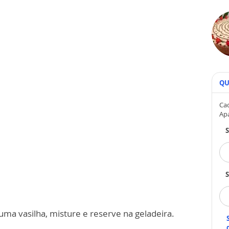
QU
Cad
Ap
S
uma vasilha, misture e reserve na geladeira.