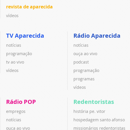
revista de aparecida
vídeos
TV Aparecida
Rádio Aparecida
notícias
notícias
programação
ouça ao vivo
tv ao vivo
podcast
vídeos
programação
programas
vídeos
Rádio POP
Redentoristas
empregos
história pe. vitor
notícias
hospedagem santo afonso
ouça ao vivo
missionários redentoristas