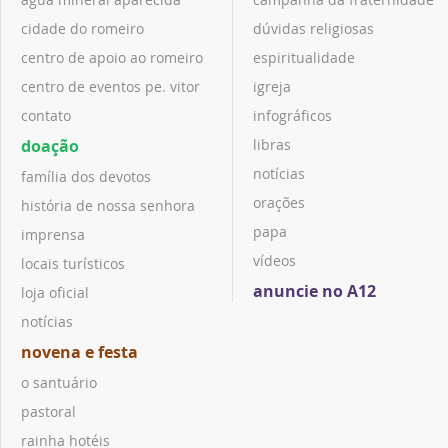
cidade do romeiro
dúvidas religiosas
centro de apoio ao romeiro
espiritualidade
centro de eventos pe. vitor
igreja
contato
infográficos
doação
libras
notícias
família dos devotos
orações
história de nossa senhora
papa
imprensa
vídeos
locais turísticos
anuncie no A12
loja oficial
notícias
novena e festa
o santuário
pastoral
rainha hotéis