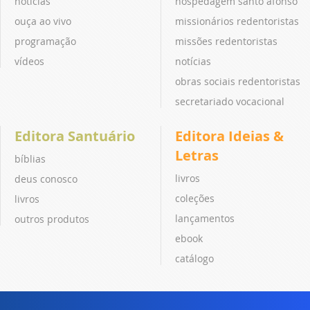
notícias
hospedagem santo afonso
ouça ao vivo
missionários redentoristas
programação
missões redentoristas
vídeos
notícias
obras sociais redentoristas
secretariado vocacional
Editora Santuário
Editora Ideias &
Letras
bíblias
livros
deus conosco
coleções
livros
lançamentos
outros produtos
ebook
catálogo