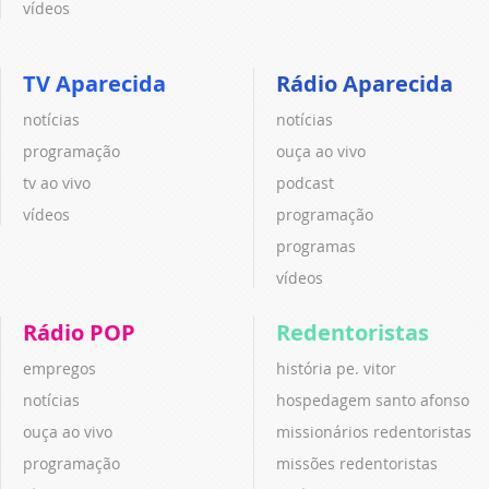
vídeos
TV Aparecida
Rádio Aparecida
notícias
notícias
programação
ouça ao vivo
tv ao vivo
podcast
vídeos
programação
programas
vídeos
Rádio POP
Redentoristas
empregos
história pe. vitor
notícias
hospedagem santo afonso
ouça ao vivo
missionários redentoristas
programação
missões redentoristas