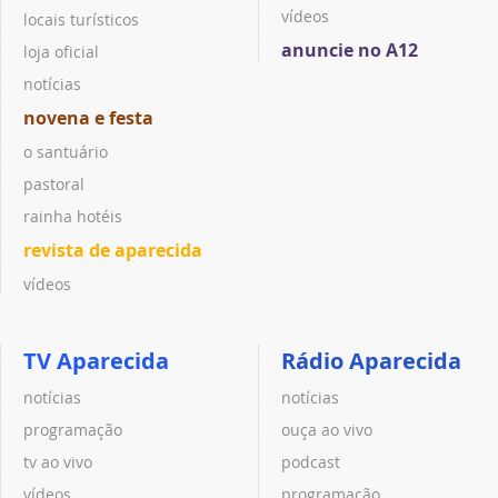
vídeos
locais turísticos
anuncie no A12
loja oficial
notícias
novena e festa
o santuário
pastoral
rainha hotéis
revista de aparecida
vídeos
TV Aparecida
Rádio Aparecida
notícias
notícias
programação
ouça ao vivo
tv ao vivo
podcast
vídeos
programação