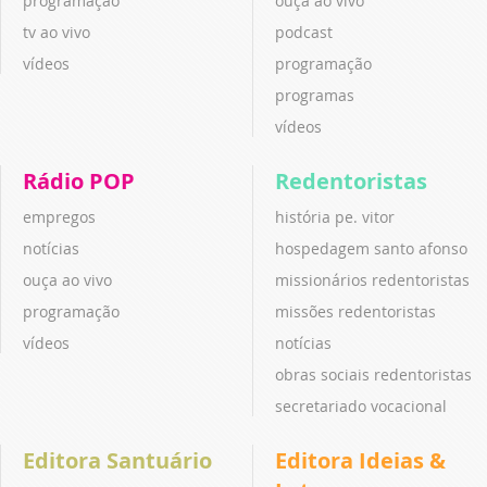
programação
ouça ao vivo
tv ao vivo
podcast
vídeos
programação
programas
vídeos
Rádio POP
Redentoristas
empregos
história pe. vitor
notícias
hospedagem santo afonso
ouça ao vivo
missionários redentoristas
programação
missões redentoristas
vídeos
notícias
obras sociais redentoristas
secretariado vocacional
Editora Santuário
Editora Ideias &