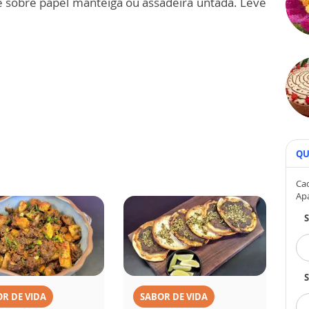
 sobre papel manteiga ou assadeira untada. Leve
QU
Cad
Ap
S
R DE VIDA
SABOR DE VIDA