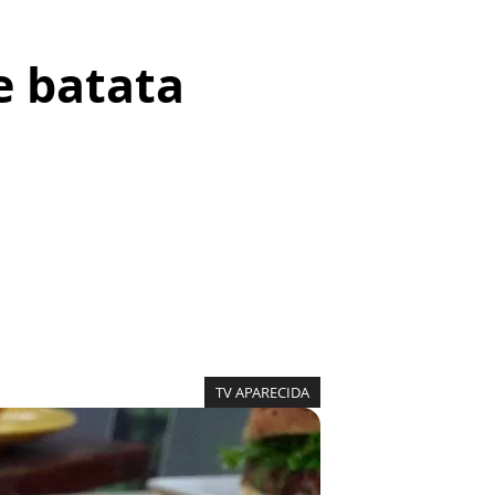
e batata
TV APARECIDA