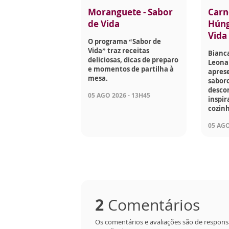
Moranguete - Sabor
Carn
de Vida
Húng
Vida
O programa “Sabor de
Vida” traz receitas
Bianca
deliciosas, dicas de preparo
Leona
e momentos de partilha à
apres
mesa.
saboro
desco
05 AGO 2026 - 13H45
inspir
cozinh
05 AGO
2
Comentários
Os comentários e avaliações são de respons