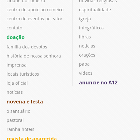
cidade do romeiro
dúvidas religiosas
centro de apoio ao romeiro
espiritualidade
centro de eventos pe. vitor
igreja
contato
infográficos
doação
libras
notícias
família dos devotos
orações
história de nossa senhora
papa
imprensa
vídeos
locais turísticos
anuncie no A12
loja oficial
notícias
novena e festa
o santuário
pastoral
rainha hotéis
revista de aparecida