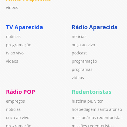
vídeos
TV Aparecida
Rádio Aparecida
notícias
notícias
programação
ouça ao vivo
tv ao vivo
podcast
vídeos
programação
programas
vídeos
Rádio POP
Redentoristas
empregos
história pe. vitor
notícias
hospedagem santo afonso
ouça ao vivo
missionários redentoristas
programação
missões redentoristas