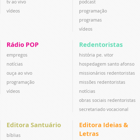
tv ao vivo
podcast
vídeos
programação
programas
vídeos
Rádio POP
Redentoristas
empregos
história pe. vitor
notícias
hospedagem santo afonso
ouça ao vivo
missionários redentoristas
programação
missões redentoristas
vídeos
notícias
obras sociais redentoristas
secretariado vocacional
Editora Santuário
Editora Ideias &
Letras
bíblias