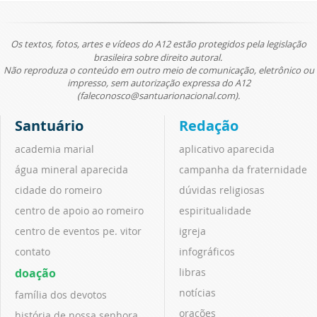
Os textos, fotos, artes e vídeos do A12 estão protegidos pela legislação
brasileira sobre direito autoral.
Não reproduza o conteúdo em outro meio de comunicação, eletrônico ou
impresso, sem autorização expressa do A12
(faleconosco@santuarionacional.com).
Santuário
Redação
academia marial
aplicativo aparecida
água mineral aparecida
campanha da fraternidade
cidade do romeiro
dúvidas religiosas
centro de apoio ao romeiro
espiritualidade
centro de eventos pe. vitor
igreja
contato
infográficos
doação
libras
notícias
família dos devotos
orações
história de nossa senhora