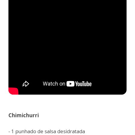
Chimichurri
- 1 punhado de salsa desidratada