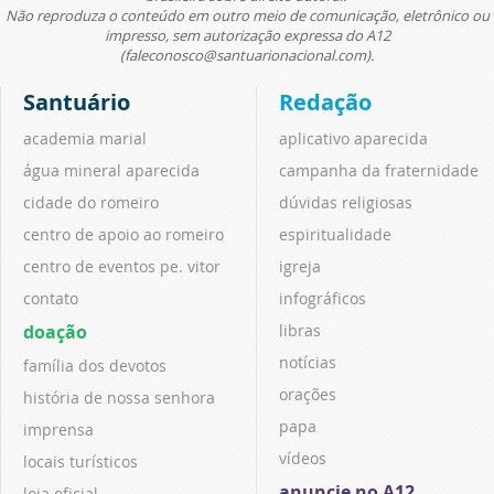
Não reproduza o conteúdo em outro meio de comunicação, eletrônico ou
impresso, sem autorização expressa do A12
(faleconosco@santuarionacional.com).
Santuário
Redação
academia marial
aplicativo aparecida
água mineral aparecida
campanha da fraternidade
cidade do romeiro
dúvidas religiosas
centro de apoio ao romeiro
espiritualidade
centro de eventos pe. vitor
igreja
contato
infográficos
doação
libras
notícias
família dos devotos
orações
história de nossa senhora
papa
imprensa
vídeos
locais turísticos
anuncie no A12
loja oficial