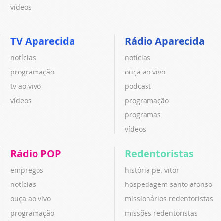
vídeos
TV Aparecida
Rádio Aparecida
notícias
notícias
programação
ouça ao vivo
tv ao vivo
podcast
vídeos
programação
programas
vídeos
Rádio POP
Redentoristas
empregos
história pe. vitor
notícias
hospedagem santo afonso
ouça ao vivo
missionários redentoristas
programação
missões redentoristas