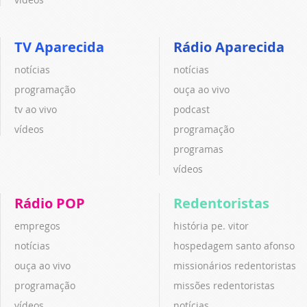
TV Aparecida
Rádio Aparecida
notícias
notícias
programação
ouça ao vivo
tv ao vivo
podcast
vídeos
programação
programas
vídeos
Rádio POP
Redentoristas
empregos
história pe. vitor
notícias
hospedagem santo afonso
ouça ao vivo
missionários redentoristas
programação
missões redentoristas
vídeos
notícias