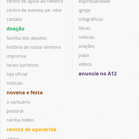
centro de apoio ao romeiro
espiritualidade
centro de eventos pe. vitor
igreja
contato
infográficos
doação
libras
notícias
família dos devotos
orações
história de nossa senhora
papa
imprensa
vídeos
locais turísticos
anuncie no A12
loja oficial
notícias
novena e festa
o santuário
pastoral
rainha hotéis
revista de aparecida
vídeos