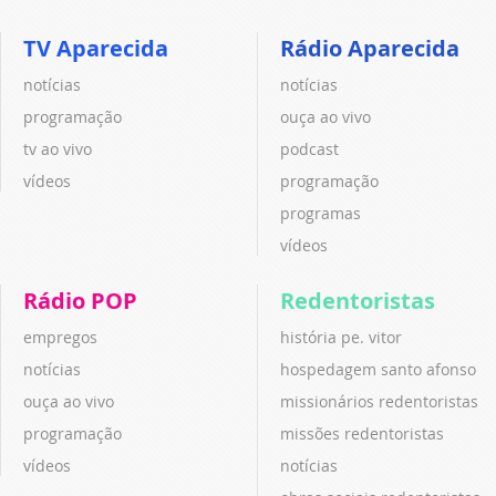
TV Aparecida
Rádio Aparecida
notícias
notícias
programação
ouça ao vivo
tv ao vivo
podcast
vídeos
programação
programas
vídeos
Rádio POP
Redentoristas
empregos
história pe. vitor
notícias
hospedagem santo afonso
ouça ao vivo
missionários redentoristas
programação
missões redentoristas
vídeos
notícias