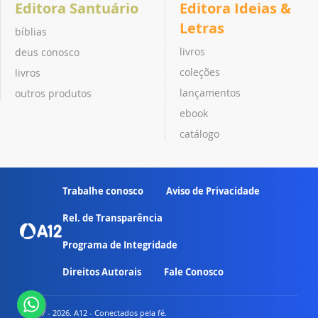
Editora Santuário
Editora Ideias &
Letras
bíblias
livros
deus conosco
coleções
livros
lançamentos
outros produtos
ebook
catálogo
Trabalhe conosco
Aviso de Privacidade
Rel. de Transparência
Programa de Integridade
Direitos Autorais
Fale Conosco
© 2007 - 2026. A12 - Conectados pela fé.