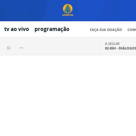
tv ao vivo
programação
FAÇA SUA DOAÇÃO
COMO
A SEGUIR
02:45H -
DIÁLOGO