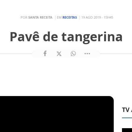
POR
SANTA RECEITA
EM
RECEITAS
19 AGO 2019 - 15H45
Pavê de tangerina
TV