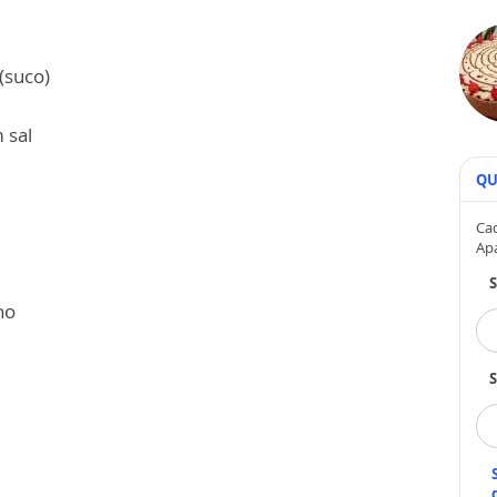
(suco)
 sal
QU
Cad
Ap
ho
S