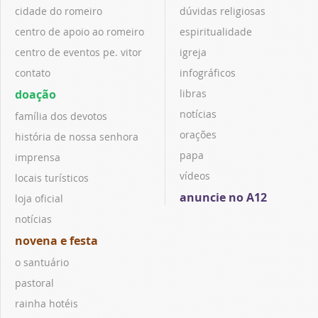
cidade do romeiro
dúvidas religiosas
centro de apoio ao romeiro
espiritualidade
centro de eventos pe. vitor
igreja
contato
infográficos
doação
libras
notícias
família dos devotos
orações
história de nossa senhora
papa
imprensa
vídeos
locais turísticos
anuncie no A12
loja oficial
notícias
novena e festa
o santuário
pastoral
rainha hotéis