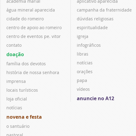
academia marial
aplicativo aparecida
água mineral aparecida
campanha da fraternidade
cidade do romeiro
dúvidas religiosas
centro de apoio ao romeiro
espiritualidade
centro de eventos pe. vitor
igreja
contato
infográficos
doação
libras
notícias
família dos devotos
orações
história de nossa senhora
papa
imprensa
vídeos
locais turísticos
anuncie no A12
loja oficial
notícias
novena e festa
o santuário
pastoral