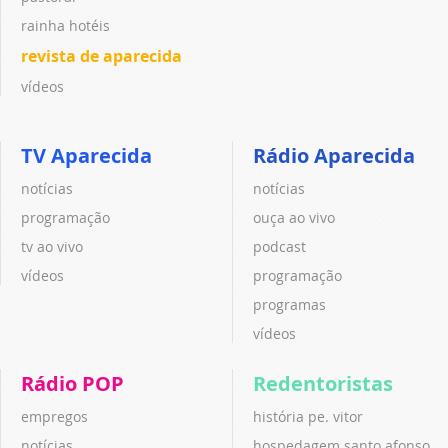
rainha hotéis
revista de aparecida
vídeos
TV Aparecida
Rádio Aparecida
notícias
notícias
programação
ouça ao vivo
tv ao vivo
podcast
vídeos
programação
programas
vídeos
Rádio POP
Redentoristas
empregos
história pe. vitor
notícias
hospedagem santo afonso